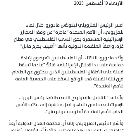
الأربعاء 13 أغسطس, 2025
اعتبر الرئيس الفنزويلي نيكولاس مادورو، خلال لقاء
تلفزيوني، أن الأمم المتحدة "عاجزة" عن وقف المجازر
الإسرائيلية المستمرة بحق الشعب الفلسطيني في قطاع
غزة، واصفاً المنظمة الدولية بأنها "أصيبت بجرح قاتل".
وأكد مادورو، الثلاثاء، أن الفلسطينيين يتعرضون لإبادة
جماعية على يد الاحتلال الإسرائيلي، قائلاً: "عندما تسقط
قنبلة على الأطفال الفلسطينيين الذين يبحثون عن الطعام،
فإن تلك القنبلة في الواقع تسقط على الجمعية العامة
للأمم المتحدة".
وأضاف: "القنابل والصواريخ التي يطلقها رئيس الوزراء
الإسرائيلي بنيامين نتنياهو تصل مباشرة إلى مكتب الأمين
العام للأمم المتحدة أنطونيو غوتيريش".
وأشار الرئيس الفنزويلي إلى أن محكمة العدل الدولية أيضاً
"عاجزة" عن التصدي لهذه المجازر، مؤكداً أن الأطفال يُقتلون