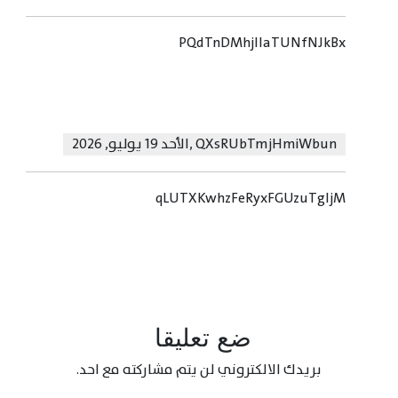
PQdTnDMhjIlaTUNfNJkBx
QXsRUbTmjHmiWbun
,
الأحد 19 يوليو, 2026
qLUTXKwhzFeRyxFGUzuTgIjM
ضع تعليقا
بريدك الالكتروني لن يتم مشاركته مع احد.