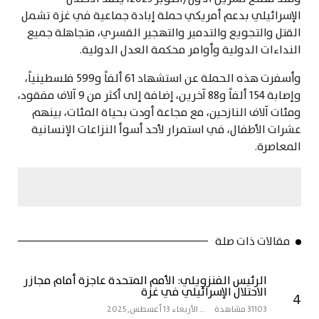
الإسرائيلي بدعم أمريكي حملة إبادة جماعية في غزة تشمل
القتل والتجويع والتدمير والتهجير القسري، متجاهلة جميع
النداءات الدولية وأوامر محكمة العدل الدولية.
وأسفرت هذه الحملة عن استشهاد 61 ألفاً و599 فلسطينياً،
وإصابة 154 ألفاً و88 آخرين، إضافة إلى أكثر من 9 آلاف مفقود،
ومئات آلاف النازحين، مع مجاعة أودت بحياة المئات، بينهم
عشرات الأطفال، في استمرار لأحد أسوأ النزاعات الإنسانية
المعاصرة.
مقالات ذات صلة
الرئيس الفنزويلي: الأمم المتحدة عاجزة أمام مجازر
الاحتلال الإسرائيلي في غزة
4
31103 مشاهدة
...
الأربعاء 13 أغسطس, 2025