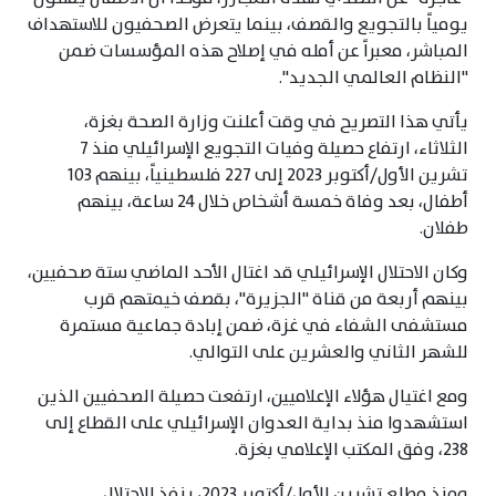
يومياً بالتجويع والقصف، بينما يتعرض الصحفيون للاستهداف
المباشر، معبراً عن أمله في إصلاح هذه المؤسسات ضمن
"النظام العالمي الجديد".
يأتي هذا التصريح في وقت أعلنت وزارة الصحة بغزة،
الثلاثاء، ارتفاع حصيلة وفيات التجويع الإسرائيلي منذ 7
تشرين الأول/أكتوبر 2023 إلى 227 فلسطينياً، بينهم 103
أطفال، بعد وفاة خمسة أشخاص خلال 24 ساعة، بينهم
طفلان.
وكان الاحتلال الإسرائيلي قد اغتال الأحد الماضي ستة صحفيين،
بينهم أربعة من قناة "الجزيرة"، بقصف خيمتهم قرب
مستشفى الشفاء في غزة، ضمن إبادة جماعية مستمرة
للشهر الثاني والعشرين على التوالي.
ومع اغتيال هؤلاء الإعلاميين، ارتفعت حصيلة الصحفيين الذين
استشهدوا منذ بداية العدوان الإسرائيلي على القطاع إلى
238، وفق المكتب الإعلامي بغزة.
ومنذ مطلع تشرين الأول/أكتوبر 2023، ينفذ الاحتلال