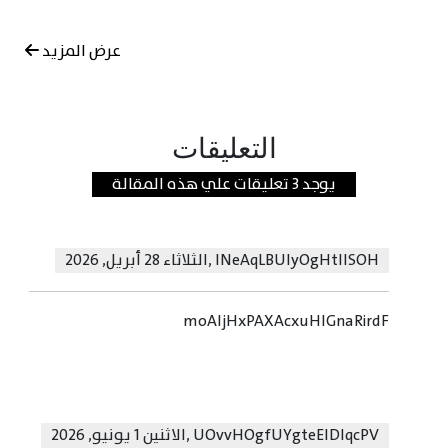
عرض المزيد
التعليقات
يوجد 3 تعليقات علي هذه المقالة
lNeAqLBUIyOgHtllSOH
,
الثلاثاء 28 أبريل, 2026
moAljHxPAXAcxuHlGnaRirdF
UOvvHOgfUYgteEIDlqcPV
,
الاثنين 1 يونيو, 2026