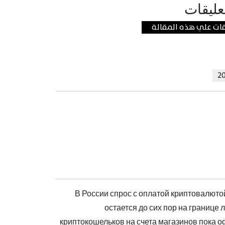
عليقات
В России спрос с оплатой криптовалютой
остается до сих пор на границе
криптокошельков на счета магазинов пока 