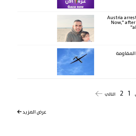
Austria arres
Now," after 
a
المقاومة
2
1
التالي
عرض المزيد