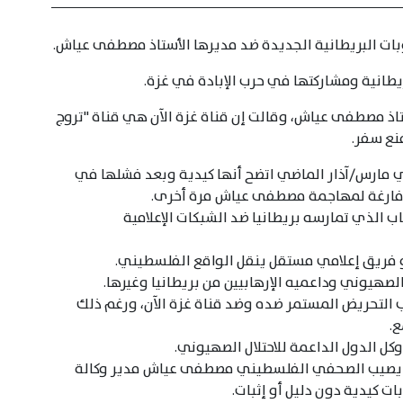
عقوبات البريطانية الجديدة ضد مديرها الأستاذ مصطفى عياش.
يطانية ومشاركتها في حرب الإبادة في غزة.
تاذ مصطفى عياش، وقالت إن قناة غزة الآن هي قناة "تروج
نع سفر.
ي مارس/آذار الماضي اتضح أنها كيدية وبعد فشلها في
يع فارغة لمهاجمة مصطفى عياش مرة أخرى.
اب الذي تمارسه بريطانيا ضد الشبكات الإعلامية
 هو فريق إعلامي مستقل ينقل الواقع الفلسطيني.
 الصهيوني وداعميه الإرهابيين من بريطانيا وغيرها.
التحريض المستمر ضده وضد قناة غزة الآن، ورغم ذلك
ع.
 وكل الدول الداعمة للاحتلال الصهيوني.
قد يصيب الصحفي الفلسطيني مصطفى عياش مدير وكالة
ات كيدية دون دليل أو إثبات.