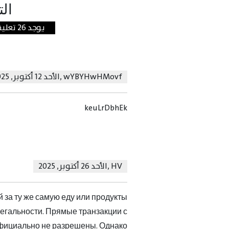
الت
يوجد 26 تعليقات علي هذه المقالة
wYBYHwHMovf
,
الأحد 12 أكتوبر, 2025
keuLrDbhEk
HV
,
الأحد 26 أكتوبر, 2025
 за ту же самую еду или продукты
 легальности. Прямые транзакции с
официально не разрешены. Однако