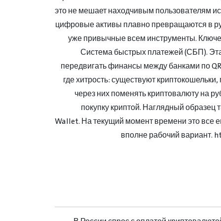
это не мешает находчивым пользователям ис
цифровые активы плавно превращаются в ру
уже привычные всем инструменты. Ключе
Система быстрых платежей (СБП). Эт
передвигать финансы между банками по QR-
где хитрость: существуют криптокошельки,
через них поменять криптовалюту на руб
покупку криптой. Наглядный образец т
Wallet. На текущий момент времени это все 
вполне рабочий вариант. ht