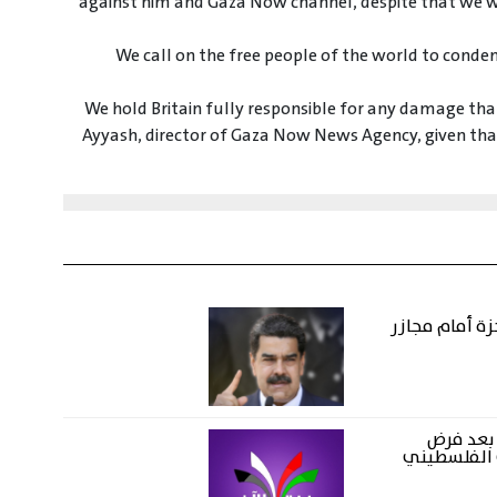
against him and Gaza Now channel, despite that we wi
We call on the free people of the world to condemn
We hold Britain fully responsible for any damage tha
Ayyash, director of Gaza Now News Agency, given that 
زة أمام مجازر
 بعد فرض
 الفلسطيني