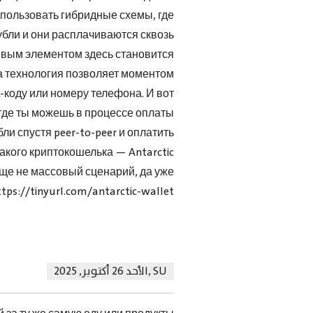
пользовать гибридные схемы, где
бли и они расплачиваются сквозь
вым элементом здесь становится
а технология позволяет моментом
коду или номеру телефона. И вот
 где ты можешь в процессе оплаты
ли спустя peer-to-peer и оплатить
акого криптокошелька — Antarctic
еще не массовый сценарий, да уже
tps://tinyurl.com/antarctic-wallet
SU
,
الأحد 26 أكتوبر, 2025