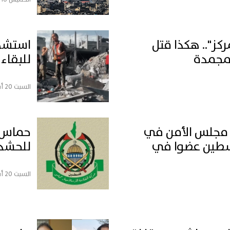
ز".. هكذا قتل
المجمدة
للبقاء
السبت 20 أبريل, 2024
مجلس الأمن في
حماس ت
لسطين عضوا في
للحشد 
السبت 20 أبريل, 2024