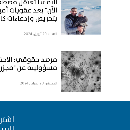
النمسا تعتقل مصطف
الآن" بعد عقوبات أمي
بتحريض وإدعاءات كاذ
السبت 20 أبريل, 2024
مرصد حقوقي: الاحتلا
مسؤوليته عن "مجزرة
الخميس 29 فبراير, 2024
اشتر
البري