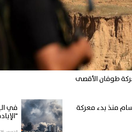
عركة طوفان الأقصى
قسام منذ بدء معركة
"الإبا
الخميس 16 مايو, 2024