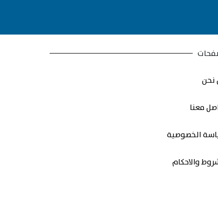
فحات
نحن
صل معنا
سة الخصوصية
روط والاحكام