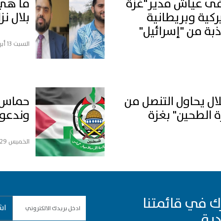
ى عياش مدير"غزة
ما هي 
ركية وبريطانية
بلال نز
بة من "إسرائيل"
السبت 13 أبريل, 2024
ل يحاول التنصل من
حماس: 
 الطحين" بغزة
وندعو 
الخميس 29 فبراير, 2024
ك في قائمتنا
اش
دية