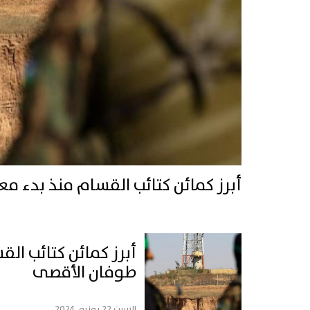
أبرز كمائن كتائب القسام منذ بدء م
أبرز كمائن كتائب ال
طوفان الأقصى
السبت 22 يونيو, 2024