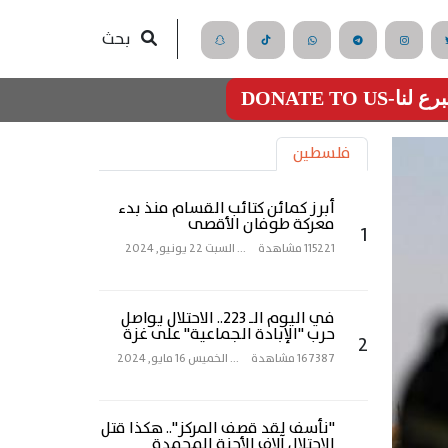
بحث
رع لنا-DONATE TO US
فلسطين
أبرز كمائن كتائب القسام منذ بدء
معركة طوفان الأقصى
1
115221 مشاهدة
...
السبت 22 يونيو, 2024
في اليوم الـ 223.. الاحتلال يواصل
حرب "الإبادة الجماعية" على غزة
2
167387 مشاهدة
...
الخميس 16 مايو, 2024
"نأسف لقد قصف المركز".. هكذا قتل
الاحتلال آلاف الأجنة المجمدة