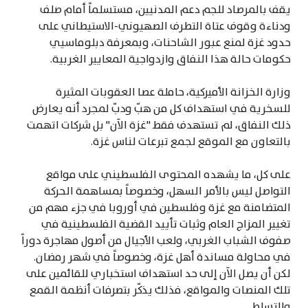
يقف بالمرصاد للجم دعم المدنيين، مستسلماً أمام صلف
ودناءة وقوف عتاة التطرف الصهيوني-الاستيطاني على
حدود غزة لمنع عبور الشاحنات، وبمعرفة دبلوماسيي
حكومات حالة هذا النفاق وازدواجية المعايير الغربية.
وزارة الخزانة الأميركية، حاملة عصا العقوبات المثيرة
للسخرية في استهداف كل من هبّ ودبّ لمجرد أنه يعارض
ذلك النفاق، لم تستهدف فقط "غزة الآن" بل شركات اتهمت
بالتعاون مع الموقع لجمع تبرعات لناس غزة.
على كل، ما يشهده المحتوى الفلسطيني على مواقع
التواصل ليس بالأمر السهل، وخصوصاً بمساهمة الحركة
المتضامنة مع غزة وفلسطين في أوروبا في جزء مهم من
تغيير المزاج العام وثبات تأييد القضية الفلسطينية في
صفوف الشباب الغربي، ولعب الأجيال من أصول مهاجرة دوراً
في محاولة مساندة أهل غزة، وخصوصاً في شهر رمضان.
لكن أن يصل الآن إلى حد استهداف استخباري للقائمين على
تلك المنصات والمواقع، فذلك يذكّر بتصرفات أنظمة القمع
والتسلط.