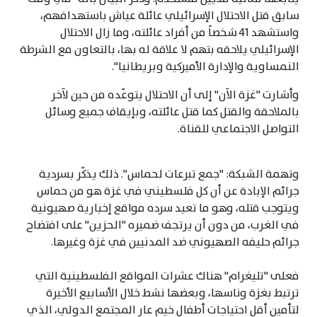
سابق قتل الاحتلال الإسرائيلي عائلة عياش باستهدافهم،
واستشهد 41 شخصاً من أفراد عائلته، وما زال الاحتلال
الإسرائيلي يلاحقه بتهم لا علاقة له بها، بالتعاون مع الشرطة
النمساوية والإدارة الأميركية وبريطانيا".
وأشارت "غزة الآن" إلى أن الاحتلال يتوعّده من حين لآخر
بالملاحقة والقتل كما قتل عائلته، وبإيقاف جميع وسائل
التواصل الاجتماعي للقناة.
وتهمة الشبكة: "جمع تبرعات لحماس". ذلك يذكّر بسردية
جرائم الإبادة عن أن كل فلسطيني في غزة هو من حماس
ويتوجب قتله، وهو ما تعيد سرده مواقع إخبارية صهيونية
في الغرب، من دون أن يرتجف ضميره "الحزين" على افتضاح
جرائم حليفه الصهيوني ضد المدنيين في غزة وغيرها.
فعلى "تليغرام" هناك عشرات المواقع الفلسطينية التي
ترتبط بغزة وناسها، وبعضها نشط خلال الأسابيع الأخيرة
لتأمين أقل احتياجات أطفال خيم عار المجتمع الدولي، الذي