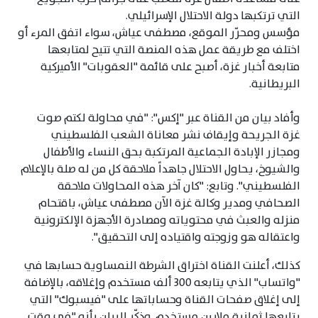
التي ترتكبها دولة الاحتلال الإسرائيلي.
مؤسس ومحرّر الموقع، مصطفى عياش، سواء اتفق المرء أو
اختلف مع طريقة عمل هذه المنصة التي تتيح لمتابعها
متابعة أخبار غزة، أصبح على قائمة "العقوبات" الأميركية
البريطانية.
وأفاد بيان من القناة عبر "إكس": "في محاولة لكتم صوت
غزة الجريحة وإيقاف نشر معاناة الشعب الفلسطيني
ومجازر الإبادة الجماعية المرتكبة بحق النساء والأطفال
والشيوخ، يحاول الاحتلال جاهداً ملاحقة كل من له صلة بالإعلام
الفلسطيني". وتابع: "كان آخر هذه المحاولات ملاحقة
الصحافي ومدير وكالة غزة الآن مصطفى عياش، باقتحام
منزله والعبث في محتوياته ومصادرة الأجهزة الإلكترونية
واعتقاله هو وزوجته واقتياده إلى التحقيق".
كذلك، أعلنت القناة اختراق الشرطة النمساوية حسابها في
"واتساب" الذي يتابعه 300 ألف مستخدم وإغلاقه، بالإضافة
إلى إغلاق صفحات القناة وحساباتها على "فيسبوك" التي
يتابعها ثمانية ملايين مستخدم. وذكّر البيان بأنه "في وقت