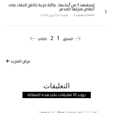
استشهد 3 من أبناءها.. عائلة غزية تكافح للبقاء على
أنقاض منزلها المدمر
1
104441 مشاهدة
...
السبت 20 أبريل, 2024
2
1
السابق
التالي
عرض المزيد
التعليقات
يوجد 33 تعليقات علي هذه المقالة