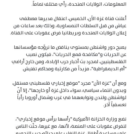
المعلومات، الولايات المتحدة، رأي مختلف تماماً.
أعلنت قناة غزة الآن، الخميس، اعتقال مديرها مصطفى
عياش من قبل السلطات النمساوية، وذلك بعد ساعات من
إعلان الولايات المتحدة وبريطانيا فرض عقوبات على القناة.
يصبح دور واشنطن بمستوى يناقض ما تروّجه مؤسساتها
عن الحريات و"مكافحة قمع الحريات"، فيكون نصيب
الفلسطينيين، لمجرد بث أخبار حرب الإبادة، ومن خارج أراضي
"أم الديمقراطية"، مزيداً من مكارثية ومحاكم تفتيش.
ومع أن "غزة الآن" مجرد "موقع إخباري فلسطيني مستقل،
وبدون انتماء سياسي، سواء داخل غزة أو خارجها"، إلا أنّ
لواشنطن ولندن وتوابعهما في غرب وشمال أوروبا رأياً
تعسفياً آخر.
تضع وزارة الخزانة الأميركية "رأسها برأس موقع إخباري"،
لتفرض عقوبات على المنصة، لأنها، مع غيرها، حثّت الناس
على مساعدة أطفال غزة للتغلب على جرائم حرب التجويع