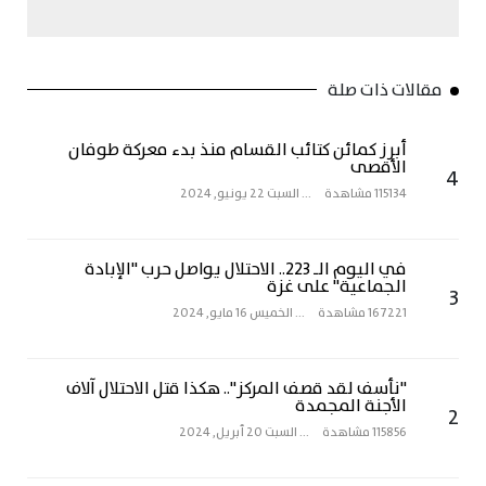
مقالات ذات صلة
أبرز كمائن كتائب القسام منذ بدء معركة طوفان
الأقصى
4
115134 مشاهدة
...
السبت 22 يونيو, 2024
في اليوم الـ 223.. الاحتلال يواصل حرب "الإبادة
الجماعية" على غزة
3
167221 مشاهدة
...
الخميس 16 مايو, 2024
"نأسف لقد قصف المركز".. هكذا قتل الاحتلال آلاف
الأجنة المجمدة
2
115856 مشاهدة
...
السبت 20 أبريل, 2024