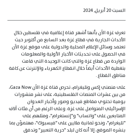
السبت 20 أبريل, 2024
تعرف غزة الآن بأنها أشهر قناة إعلامية في فلسطين خلال
الأحداث الجارية في قطاع غزة بعد السابع من أكتوبر حيث
تعتمد وسائل الإعلام المحلية والدولية على موقع غزة الآن
في الحصول على تحديثات الأخبار الأولية والمعلومات
الواردة من قطاع غزة والتي كانت الوحيدة التي قامت
بتغطية الأحداث أيضاً خلال انقطاع الكهرباء والإنترنت عن كافة
مناطق القطاع .
على منصتي إكس وتليغرام، تحرص قناة غزة الآن Gaza Now،
من بين عشرات المنصات الفلسطينية، على نشر منشورات
يومية تحتوي مقاطع فيديو وصور وأخبار العدوان
الإسرائيلي المتواصل على غزة. وعلى الرغم من أن مئات آلاف
المتابعين على "واتساب" و"إنستغرام"، ومثلهم على
"تليغرام"، ونحو ثمانية ملايين على "فيسبوك"، مهتموّن بما
ينشره الموقع، إلا أنه كان لبلد "حرية التعبير" وتدفق