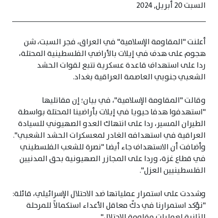
السبت 20 أبريل, 2024
أعلنت "المقاومة الإسلامية" في العراق، فجر السبت، شن
هجوم على هدف في إيلات بالأراضي الفلسطينية المحتلة،
ردا على استهداف قاعدة عسكرية تتبع لقوات الحشد
الشعبي جنوبي العاصمة العراقية بغداد.
وقالت "المقاومة الإسلامية"، في بيان؛ إن مقاتليها
"استهدفوا هدفا حيويا في إيلات بأراضينا المحتلة بواسطة
الطيران المسير، ردا على انتهاك العدو الصهيوني للسيادة
العراقية في استهدافه الغادر لمعسكرات الحشد الشعبي".
وأضافت أن الاستهداف جاء أيضا "نصرة للشعب الفلسطيني
في قطاع غزة، وردا على المجازر الصهيونية بحق المدنيين
الفلسطينيين العزل".
وشددت على استمرار عملياتها ضد الاحتلال الإسرائيلي، قائلة:
"نؤكد استمرارنا في دكّ معاقل الأعداء استكمالاً للمرحلة
الثانية لعمليات مقاومة الاحتلال".