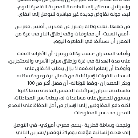
وإسرائيل سيصلان إلى العاصمة المصرية القاهرة اليوم،
لبدء جولة تفاوض جديدة غير مباشرة للتوصل إلى اتفاق.
من جهتها، نقلت وكالة رويترز عن مصدرين أمنيين مصريين
-أمس السبت- أن مفاوضات وقف إطلاق النار في غزة من
المقرر أن تستأنف في القاهرة اليوم.
وأضاف المصدران -حسب وكالة رويترز- أن الأطراف اتفقت
على مدة الهدنة في غزة وإطلاق سراح الأسرى والمحتجزين،
وأوضحا أن إتمام الصفقة لا يزال يتطلب الاتفاق على
انسحاب القوات الإسرائيلية من شمال غزة وعودة سكانه.
وذكر المصدران -وفقا للوكالة- أن مقتل أكثر من 100
فلسطيني بنيران إسرائيلية الخميس الماضي بينما كانوا
يسعون للحصول على مساعدات لم يبطئ سير المحادثات،
لكنه دفع المفاوضين إلى الإسراع من أجل الحفاظ على التقدم
المحرز في سير المفاوضات.
ونجحت وساطة قطرية -بدعم مصري أميركي- في التوصل
إلى هدنة إنسانية مؤقتة يوم 24 نوفمبر/تشرين الثاني