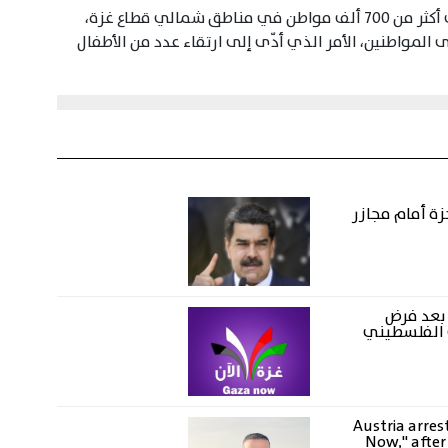
يُذكر أن الاحتلال الصهيوني يشنّ حرب"التجويع" على أكثر من 700 ألف مواطن في مناطق شمالي قطاع غزة،
 المواطنين، الأمر الذي أدّى إلى ارتقاء عدد من الأطفال
زة أمام مجازر
 بعد فرض
 الفلسطيني
Austria arres
Now," after 