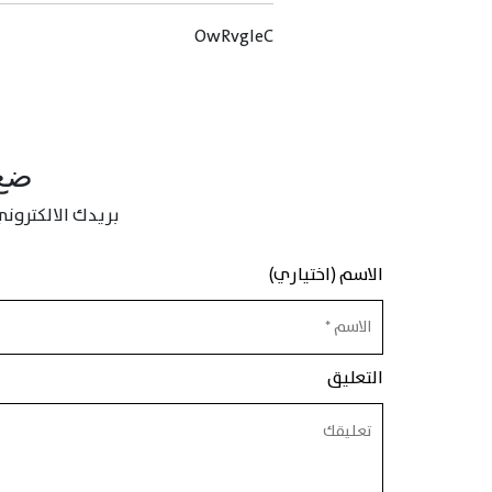
OwRvgIeC
ضع 
بريدك الالكتروني
الاسم (اختياري)
التعليق