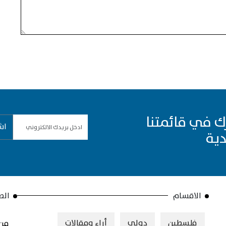
ك في قائمتنا
اش
دية
الاقسام
الص
فلسطين
دولي
أراء ومقالات
من 