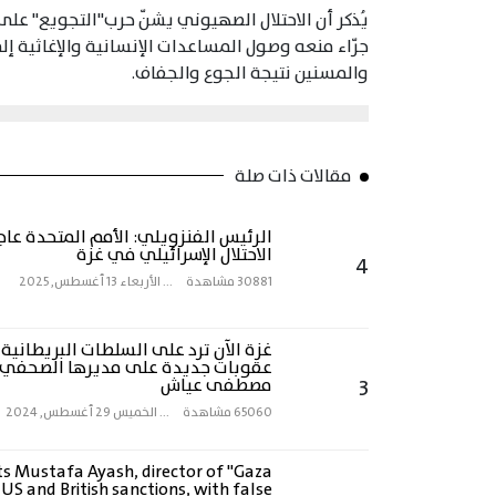
جرّاء منعه وصول المساعدات الإنسانية والإغاثية إلى
والمسنين نتيجة الجوع والجفاف.
مقالات ذات صلة
الرئيس الفنزويلي: الأمم المتحدة عاج
الاحتلال الإسرائيلي في غزة
4
30881 مشاهدة
...
الأربعاء 13 أغسطس, 2025
غزة الآن ترد على السلطات البريطانية
عقوبات جديدة على مديرها الصحفي
3
مصطفى عياش
65060 مشاهدة
...
الخميس 29 أغسطس, 2024
ts Mustafa Ayash, director of "Gaza
US and British sanctions, with false