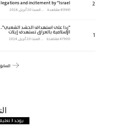
llegations and incitement by "Israel"
2
413941 مشاهدة
...
السبت 20 أبريل, 2024
"ردا على استهداف الحشد الشعبي".. 
الإسلامية بالعراق تستهدف إيلات
1
47900 مشاهدة
...
السبت 20 أبريل, 2024
السابق
الت
يوجد 3 تعليقات علي هذه المقالة