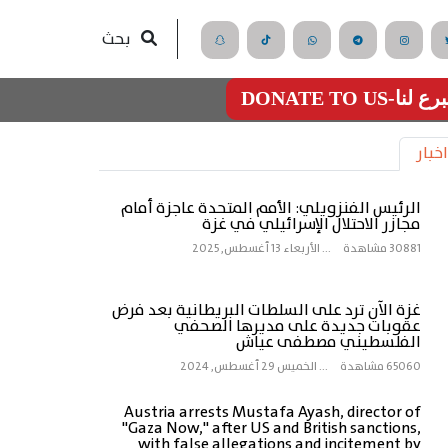
بحث
رع لنا-DONATE TO US
اخبار
الرئيس الفنزويلي: الأمم المتحدة عاجزة أمام
مجازر الاحتلال الإسرائيلي في غزة
30881 مشاهدة
...
الأربعاء 13 أغسطس, 2025
غزة الآن ترد على السلطات البريطانية بعد فرض
عقوبات جديدة على مديرها الصحفي
الفلسطيني مصطفى عياش
65060 مشاهدة
...
الخميس 29 أغسطس, 2024
Austria arrests Mustafa Ayash, director of
"Gaza Now," after US and British sanctions,
with false allegations and incitement by