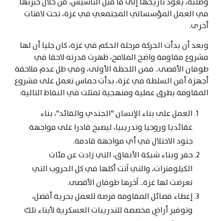
وصلبة، يعود تاريخها إلى ما قبل التأسيس، من خلال خبرتها
في العمل المؤسساتي المجتمعي في غزة، تحت لافتات
أخرى.
وبعد أن بدأت الحركة مرحلة الحكم في غزة، كان جليا أن لها
مشروع مقاومة واضح الملامح، ظهرت قدرته لاحقا في
طوفان الأقصى.. فمن اللحظة الأولى، وفي ظل عدم ملاحقة
أجهزة أمن السلطة في غزة، بدأت حماس تعمل على مشروع
المقاومة بطرق عملية ومنهجية تمثلت في النقاط التالية:
العمل على بناء الإنسان "الجندي والقائد"، بناء
عقائديا وروحيا وتدريبيا، ليصبح قادرا على مواجهة
جنود الاحتلال في أي مواجهة قادمة.
حفر وبناء شبكة الأنفاق، التي زادت عن مئات
الكيلومترات، والتي آتت أكلها في كل الحروب التي
تعرضت لها غزة.. آخرها طوفان الأقصى.
إعطاء فصائل المقاومة فرصة للعمل بحرية أفضل،
وتوفير أراضٍ مخصصة للتدريبات العسكرية لأبناء تلك