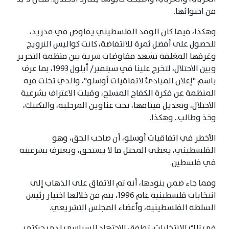
من احتوائها.
وهكذا، فيما كان الوفد الفلسطيني يفاوض في مدريد،
للحصول على أفضل ثمرة للانتفاضة، كانت كواليس النرويج
وغرفها المغلقة تشهد مفاوضات سرية بين منظمة التحرير
وبين الاحتلال، لتخرج علينا في سبتمبر/ أيلول 1993، بما عرف
باسم "إعلان المبادئ لاتفاقيات أوسلو"، والذي تخلت فيه
المنظمة عن فكرة الكفاح المسلح، وقبلت الاعتراف بشرعية
الاحتلال، وتعديل ميثاقها، تحت عناوين المرحلية، والتكتيك،
وخذ وطالب.. وهكذا.
الأخطر في اتفاقيات أوسلو، أن صاحب الحق، وهو
الفلسطيني، يعطي المحتل ما لا يستحق، ويعترف بشرعيته
في فلسطين.
ومما جاء ضمن بنودها، أنه تم الاتفاق على الذهاب إلى
انتخابات فلسطينية عام 1996، يتم من خلالها اختيار رئيس
السلطة الفلسطينية، وأعضاء المجلس التشريعي.
في تلك الانتخابات، توافق الاجتهاد السياسي لدى حركتي