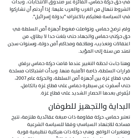
في حق حركة حماس، الفائزة عبر صندوق الانتخابات.. وبدأت
الشروط تنهال من الغرب والعرب عليها: إذا أردتم أن تشاركوا
في السياسة فعليكم بالاعتراف "بدولة إسرائيل".
ولم ترضخ حماس، وتواصلت ضغوط أجهزة أمن السلطة في
حق حركتي حماس والجهاد حتى بلغت حدا لا يطاق، من
اعتقالات وتعذيب، وملاحقة ومحاكم أمن دولة، وسنوات سجن
تمتد من سنة إلى المؤبد.
وهنا جاءت لحظة التغيير عندما قامت حركة حماس برفض
قرارات السلطة، خاصة الأمنية منها. وبدأت اشتباكات مسلحة
في قطاع غزة بين أجهزة أمن السلطة، والحركة عام 2007،
حتى أسفرت عن سيطرة حماس على قطاع غزة بالكامل،
ليُفرض بعدها الحصار الشديد على قطاع غزة.
البداية والتجهيز للطوفان
تعتبر حماس، حركة مقاومة ذات صبغة عقائدية ملتزمة، تتيح
مساحة للاجتهاد السياسي وفقا للسياسة الشرعية
ومتغيرات الواقع. وهي حركة ذات هيكلية تنظيمية قوية