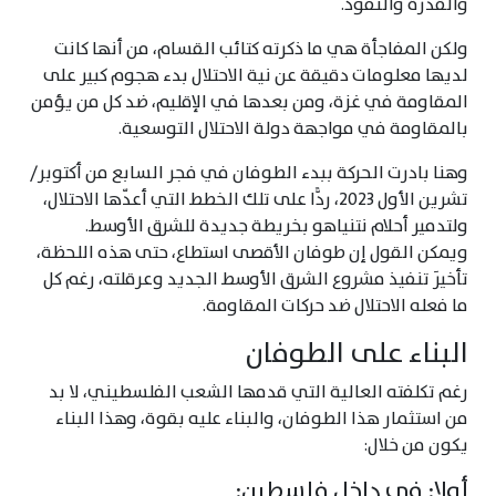
والقدرة والنفوذ.
ولكن المفاجأة هي ما ذكرته كتائب القسام، من أنها كانت
لديها معلومات دقيقة عن نية الاحتلال بدء هجوم كبير على
المقاومة في غزة، ومن بعدها في الإقليم، ضد كل من يؤمن
بالمقاومة في مواجهة دولة الاحتلال التوسعية.
وهنا بادرت الحركة ببدء الطوفان في فجر السابع من أكتوبر/
تشرين الأول 2023، ردًّا على تلك الخطط التي أعدّها الاحتلال،
ولتدمير أحلام نتنياهو بخريطة جديدة للشرق الأوسط.
ويمكن القول إن طوفان الأقصى استطاع، حتى هذه اللحظة،
تأخيرَ تنفيذ مشروع الشرق الأوسط الجديد وعرقلته، رغم كل
ما فعله الاحتلال ضد حركات المقاومة.
البناء على الطوفان
رغم تكلفته العالية التي قدمها الشعب الفلسطيني، لا بد
من استثمار هذا الطوفان، والبناء عليه بقوة، وهذا البناء
يكون من خلال:
أولا: في داخل فلسطين: