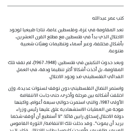
كتب عمر عبدالله
تعد المقاومة في غزة، وفلسطين عامة، نتاجا طبيعيا لوجود
الاحتلال الذي بدأ في فلسطين مع مطلع القرن العشرين،
بأشكال مختلفة، وعبر أسماء وتنظيمات وهبّات شعبية
متنوعة.
وبعد حدوث النكبتين في فلسطين: (1948، 1967)، لم تقف تلك
المقاومة، بل أخذت أشكالا أكثر تنظيما ودقة، في العمل
الفدائي الفلسطيني ضد وجود الاحتلال.
واستمر النضال الفلسطيني دون توقف لسنوات عديدة، وإن
اختلفت أشكاله بين مرحلة وأخرى، حتى جاءت الانتفاضة
الأولى 1987، والتي استمرت حوالي سبعة أعوام، واكبتها
موجة من العمليات الاستشهادية علق عليها رئيس وزراء
دولة الاحتلال إسحاق رابين قائلا: "لا أستطيع أن أوقف شخصا
يريد أن يموت".. وقد دخلت تلك الانتفاضة/ الثورة القاموس
العربي، والغربي، وأصبحت كابوسا يطارد الاحتلال.. فكان لا بد