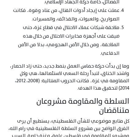
الفصائل، خاصة حركة الجهاد الإسلامي.
عملت على إيجاد أدوات القتال، من عتاد وقوة.. فكانت
الصواريخ، والعبوات، والقذائف، والمسيرات.
ملاحقة شبكات عملاء الاحتلال في قطاع غزة، حتى
ضيقت على أجهزة مخابرات الاحتلال من خلال هذه
الملاحقة.. ومن خلال الأمن الهجومي، بدلا من الأمن
الدفاعي.
وما إن بدأت حركة حماس العمل بنمط جديد، حتى زاد الحصار،
واشتد الخناق، لتبدأ رحلة السعي لاستئصالها، هي وكل
المقاومة في غزة.. فكانت الحروب المتتالية: (2008، 2012،
2014) لتحقيق هذا الهدف.
السلطة والمقاومة مشروعان
متناقضان
كل متابع موضوعي للشأن الفلسطيني، يستطيع أن يرى
الفرق الواضح بين مشروع السلطة الفلسطينية في رام الله،
ومشروع المقاومة في فلسطين عامة، وغزة خاصة. السبب