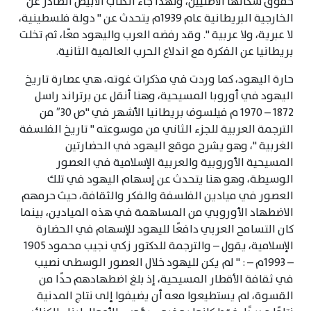
حقوق سكانها الأصليين، ولهذا جاء الكتاب الأبيض الصادر عن
الخارجية البريطانية عام 1939م يتحدث عن " دولة فلسطينية،
لا عبرية، ولا عربية ". وقد رفضه العرب واليهود معًا، ثم تخلت
بريطانيا عن الفكرة مع اندلاع الحرب العالمية الثانية.
حارة اليهود، كما وردت في مذكرات غوته، هي عصارة تاريخ
اليهود في أوروبا المسيحية، وهنا أنقل عن برتراند راسل
1872 – 1970 م فيلسوف بريطانيا الأشهر في "ص 30″ من
الترجمة العربية للجزء الثاني من موسوعته " تاريخ الفلسفة
الغربية "، وهو يشرح موقع اليهود في الحضارتين
المسيحية الأوروبية والعربية الإسلامية في العصور
الوسيطة، وهو هنا يتحدث عن إسهام اليهود في تلك
العصور في ميادين الفلسفة والفكر والثقافة، حيث حرمهم
الاضطهاد الأوروبي من المساهمة في هذه الميادين، بينما
كان التسامح العربي دافعًا لليهود للإسهام في الحضارة
الإسلامية، يقول – والترجمة للدكتور زكي نجيب محمود 1905
– 1993م – : " لم يكن لليهود خلال العصور الوسطى نصيب
في ثقافة الأقطار المسيحية، إذ بلغ اضطهادهم حدًا من
القسوة، لم يستطيعوا معه أن يضيفوا إلى نتاج المدنية