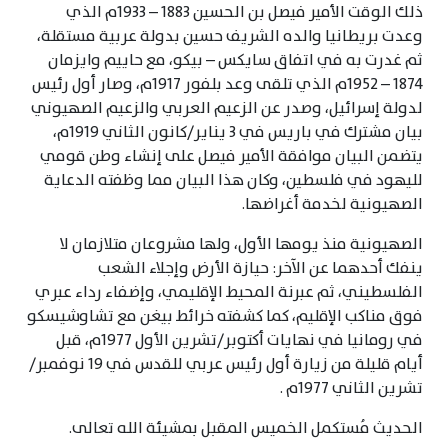
ذلك الوقت الأمير فيصل بن الحسين 1883 – 1933م الذي
وعدت بريطانيا والده الشريف حسين بدولة عربية مستقلة،
ثم غدرت به في اتفاق سايكس – بيكو، مع حاييم وايزمان
1874 – 1952م الذي تلقى وعد بلفور 1917م، وصار أول رئيس
لدولة إسرائيل، وصدر عن الزعيم العربي والزعيم الصهيوني
بيان مشترك في باريس في 3 يناير/كانون الثاني 1919م،
يتضمن البيان موافقة الأمير فيصل على إنشاء وطن قومي
لليهود في فلسطين، وكان هذا البيان مما وظفته الدعاية
الصهيونية لخدمة أغراضها.
الصهيونية منذ يومها الأول، ولها مشروعان متلازمان لا
ينفك أحدهما عن الآخر: حيازة الأرض وإجلاء الشعب
الفلسطيني، ثم عبرنة المحيط الإقليمي، وإضفاء رداء عبري
فوق مناكب الإقليم، كما كشفته خرائط بيغن مع تشاوشيسكو
في رومانيا في نهايات أكتوبر/تشرين الأول 1977م، قبل
أيام قليلة من زيارة أول رئيس عربي للقدس في 19 نوفمبر/
تشرين الثاني 1977م .
الحديث مُستكمل الخميس المقبل بمشيئة الله تعالى.