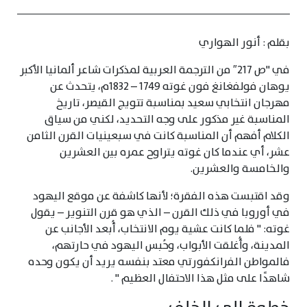
بقلم : أنور الهواري
في "ص 217″ من الترجمة العربية لمذكرات شاعر ألمانيا الأكبر
يوهان فولفغانغ فون غوته 1749 – 1832م، يتحدث عن
مهرجان انتخابي سعيد بمناسبة تتويج القيصر، تاريخ
المناسبة غير مذكور على وجه التحديد، لكني من سياق
الكلام أفهم أن المناسبة كانت في سبعينيات القرن الثامن
عشر، أي عندما كان غوته يتراوح عمره بين العشرين
والخامسة والعشرين.
وقد اقتبست هذه الفقرة؛ لأنها كاشفة عن موقع اليهود
في أوروبا في ذلك القرن – الذي هو قرن التنوير – يقول
غوته: " فلما كانت عشية يوم الانتخاب، أُبعد الأجانب عن
المدينة، وأُغلقت الأبواب، وحُبس اليهود في حارتهم،
فالمواطن الفرانكفورتي معتد بنفسه يريد أن يكون وحده
شاهدًا على مثل هذا الاحتفال العظيم " .