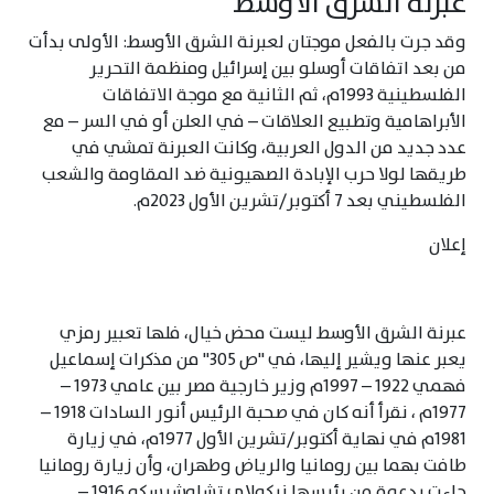
عبْرنة الشرق الأوسط
وقد جرت بالفعل موجتان لعبرنة الشرق الأوسط: الأولى بدأت
من بعد اتفاقات أوسلو بين إسرائيل ومنظمة التحرير
الفلسطينية 1993م، ثم الثانية مع موجة الاتفاقات
الأبراهامية وتطبيع العلاقات – في العلن أو في السر – مع
عدد جديد من الدول العربية، وكانت العبرنة تمشي في
طريقها لولا حرب الإبادة الصهيونية ضد المقاومة والشعب
الفلسطيني بعد 7 أكتوبر/تشرين الأول 2023م.
إعلان
عبرنة الشرق الأوسط ليست محض خيال، فلها تعبير رمزي
يعبر عنها ويشير إليها، في "ص 305" من مذكرات إسماعيل
فهمي 1922 – 1997م وزير خارجية مصر بين عامي 1973 –
1977م ، نقرأ أنه كان في صحبة الرئيس أنور السادات 1918 –
1981م في نهاية أكتوبر/تشرين الأول 1977م، في زيارة
طافت بهما بين رومانيا والرياض وطهران، وأن زيارة رومانيا
جاءت بدعوة من رئيسها نيكولاي تشاوشيسكو 1916 –