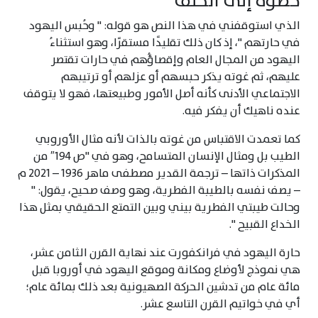
خطوة إلى الخلف
الذي استوقفني في هذا النص هو قوله: " وحُبس اليهود
في حارتهم "، إذ كان ذلك تقليدًا مستقرًا، وهو استثناءُ
اليهود من المجال العام وإقصاؤُهم في حارات تقتصر
عليهم، ثم غوته يذكر حبسهم أو عزلهم أو ترتيبهم
الاجتماعي الأدنى كأنه أصل الأمور وطبيعتها، فهو لا يتوقف
عنده ناهيك أن يفكر فيه.
كما تعمدت الاقتباس من غوته بالذات لأنه مثال الأوروبي
الطيب بل ومثال الإنسان المتسامح، وهو في "ص 194″ من
المذكرات ذاتها – ترجمة القدير مصطفى ماهر 1936 – 2021 م
– يصف نفسه بالطيبة الفطرية، وهو وصف صحيح، يقول: "
وحالت طيبتي الفطرية بيني وبين التمتع الحقيقي بمثل هذا
الخداع القبيح ".
حارة اليهود في فرانكفورت عند نهاية القرن الثامن عشر،
هي نموذج لأوضاع ومكانة وموقع اليهود في أوروبا قبل
مائة عام من تدشين الحركة الصهيونية بعد ذلك بمائة عام؛
أي في خواتيم القرن التاسع عشر.