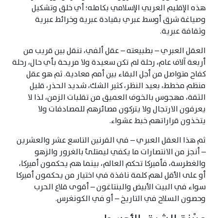
هذه الإقليم العربي الإسلامي بكامله؛ أي خلق وتشكيل
وصياغة شرق أوسط عبري بقيادة عبرية وخرائط عبرية
وثقافة عبرية.
العقل العبري – بطبيعته – عقل ألفي، تنقل بين قريب من
أربعة آلاف عام، رحلة لم تكن سعيدة ولا مريحة بأي حال، رحلة
كفاح متواصل من أجل البقاء بين أمم معادية. ثم هو عقل
منظم مخطط، بعيد النظر، كثير الشك، شديد الحذر، قليل
الثقة، مهجوس بالخوف العميق من تقلبات الزمن، لذا لا
يعرفون الارتجال ولا يتركون مصائرهم للمصادفات ولا
يتخذون قراراتهم خبط عشواء.
ثم هذا العقل العبري – في القرنين التاسع عشر والعشرين
– أنجز من الانتصارات ما يكفي ليمتلئ بالغرور والزهو
والغطرسة، فأميركا تحكم العالم، بينما هم يحكمون أميركا،
أو على الأقل لهم كلمة نافذة في اختيار من يحكمون أميركا
سواء في البيت الأبيض والبنتاغون – أقوى قلاع الحرب
وحصون السلاح في التاريخ – أو في الكونغرس.