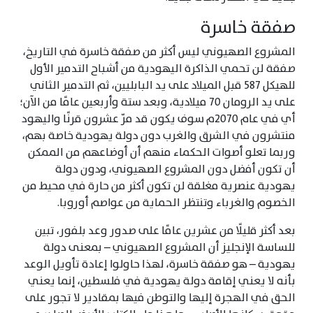
صفقة خاسرة
المشروع الصهيوني ليس أكثر من صفقة خاسرة في التاريخ،
صفقة لن تحمي الذاكرة اليهودية من أشباح التدمير الأول
للهيكل 587 قبل الميلاد على يد البابليين، ثم التدمير الثاني
على يد الرومان 70 ميلادية، وبعد ستة وأربعين عامًا من الآن؛
أي في عام 2070م سوف يكون قد مرّ عشرون قرنًا واليهود
منتشرون في الشرق والغرب دون دولة يهودية خاصة بهم،
وربما تعلو أصوات الحكماء منهم أن أوضاعهم من الممكن
أن تكون أفضل دون المشروع الصهيوني، ودون دولة
يهودية عنصرية مغلقة لن تكون أكثر من حارة في محيط من
الخصوم والغرباء وتنتظر الحماية من عواصم أوروبا.
بعد أكثر قليلًا من عشرين عامًا على صدور وعد بلفور، تبين
للساسة الإنجليز أن المشروع الصهيوني – بمعنى دولة
يهودية – هو صفقة خاسرة، لهذا حاولوا إعادة تأويل الوعد
بأنه لا يعني إقامة دولة يهودية في فلسطين، إنما يعني
الحق في الهجرة إليها والتوطن فيها بمقادير لا تجور على