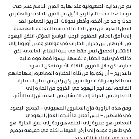
ثم من بداية الصهيونية عند نهاية القرن التاسع عشر حتى
يومنا هذا في ختام الربع الأول من القرن الحادي والعشرين
حدث واحد من أضخم وأخطر تحولات التاريخ المعاصر: لقد
انتقل اليهود من نفق الحارة الحبيسة المغلقة المهمشة
إلى أفق العالم المفتوح الرحب الواسع المؤثر، انتقل اليهود
من الارتهان بين جدران الحارات في عواصم ومدن أوروبا إلى
الانتشار العميق ليس فقط في بنية النظام العالمي، لكن
كذلك في بنية الحضارة نفسها، ليسوا فقط قوة مالية
جبارة، لكن خلال القرون الثلاثة الأخيرة تمكن اليهود –
بالتدريج – أن يكونوا من بُناة الحضارة المعاصرة، إسهاماتهم
في العلوم والآداب والفنون ركن ركين من بنيان الحضارة
القائمة، لقد نجح اليهود في الخروج من الحارة إلى
الحضارة، من العزلة إلى الانتشار، من التهميش إلى التأثير.
ومن هذه الزاوية فإن المشروع الصهيوني – تجميع اليهود
في فلسطين – ليس أفضل ما أنتجه العقل اليهودي
المعاصر، هو خطوة إلى الخلف، هو ردة إلى نفق الحارة، هو
في ظاهره عودة إلى أرض الميعاد، لكنه في حقيقته تجميع
جديد في انتظار شتات جديد.