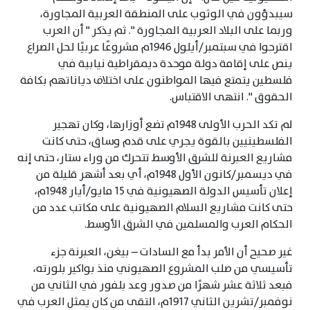
سيبدؤون في الوثوب على المنطقة العربية المجاورة،
وربما على البلاد العربية المجاورة ". ثم يذكر " أن العرب
اقترحوا في سبتمبر/أيلول 1946م مشروعًا عربيًا لحل الصراع
ينص على إقامة دولة موحدة ديمقراطية نيابية في
فلسطين يتمتع فيها المواطنون على اختلاف دياناتهم بكافة
الحقوق ". انتهى الاقتباس.
لم تكد الحرب الأولى 1948م تضع أوزارها، وكان تهجير
الفلسطينيين بالقوة يجري على قدم وساق، حتى كانت
مشاريع العبرنة للشرق الأوسط تتحرك من وراء ستار، حتى إنه
في ديسمبر/كانون الأول 1948م، أي بعد أشهر قليلة من
إعلان تأسيس الدولة الصهيونية في 15 مايو/أيار 1948م،
حتى كانت مشاريع السلام الصهيونية على مكاتب عدد من
الحكام العرب والمسلمين في الشرق الأوسط.
غير صحيح أن الأمر بدأ مع السادات – بيغن، العبرنة جزء
تأسيسي من صلب المشروع الصهيوني منذ بواكير بلورته،
فبعد ثلاثة عشر شهرًا من صدور وعد بلفور في الثاني من
نوفمبر/تشرين الثاني 1917م، التقى من كان يمثل العرب في