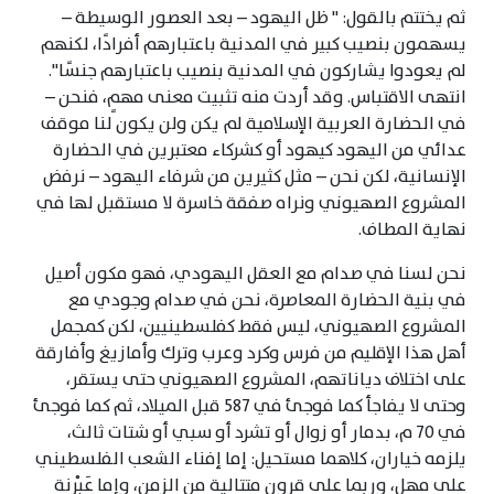
ثم يختتم بالقول: " ظل اليهود – بعد العصور الوسيطة –
يسهمون بنصيب كبير في المدنية باعتبارهم أفرادًا، لكنهم
لم يعودوا يشاركون في المدنية بنصيب باعتبارهم جنسًا".
انتهى الاقتباس. وقد أردت منه تثبيت معنى مهمٍ، فنحن –
في الحضارة العربية الإسلامية لم يكن ولن يكون لنا موقف
عدائي من اليهود كيهود أو كشركاء معتبرين في الحضارة
الإنسانية، لكن نحن – مثل كثيرين من شرفاء اليهود – نرفض
المشروع الصهيوني ونراه صفقة خاسرة لا مستقبل لها في
نهاية المطاف.
نحن لسنا في صدام مع العقل اليهودي، فهو مكون أصيل
في بنية الحضارة المعاصرة، نحن في صدام وجودي مع
المشروع الصهيوني، ليس فقط كفلسطينيين، لكن كمجمل
أهل هذا الإقليم من فرس وكرد وعرب وترك وأمازيغ وأفارقة
على اختلاف دياناتهم، المشروع الصهيوني حتى يستقر،
وحتى لا يفاجأ كما فوجئ في 587 قبل الميلاد، ثم كما فوجئ
في 70 م، بدمار أو زوال أو تشرد أو سبي أو شتات ثالث،
يلزمه خياران، كلاهما مستحيل: إما إفناء الشعب الفلسطيني
على مهل، وربما على قرون متتالية من الزمن، وإما عَبْرنة