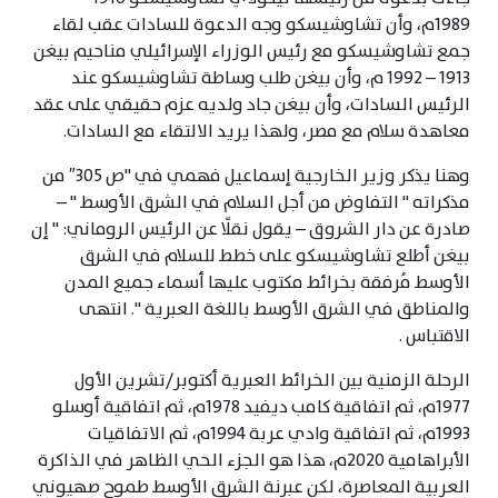
1989م، وأن تشاوشيسكو وجه الدعوة للسادات عقب لقاء
جمع تشاوشيسكو مع رئيس الوزراء الإسرائيلي مناحيم بيغن
1913 – 1992 م، وأن بيغن طلب وساطة تشاوشيسكو عند
الرئيس السادات، وأن بيغن جاد ولديه عزم حقيقي على عقد
معاهدة سلام مع مصر، ولهذا يريد الالتقاء مع السادات.
وهنا يذكر وزير الخارجية إسماعيل فهمي في "ص 305″ من
مذكراته " التفاوض من أجل السلام في الشرق الأوسط " –
صادرة عن دار الشروق – يقول نقلًا عن الرئيس الروماني: " إن
بيغن أطلع تشاوشيسكو على خطط للسلام في الشرق
الأوسط مُرفقة بخرائط مكتوب عليها أسماء جميع المدن
والمناطق في الشرق الأوسط باللغة العبرية ". انتهى
الاقتباس .
الرحلة الزمنية بين الخرائط العبرية أكتوبر/تشرين الأول
1977م، ثم اتفاقية كامب ديفيد 1978م، ثم اتفاقية أوسلو
1993م، ثم اتفاقية وادي عربة 1994م، ثم الاتفاقيات
الأبراهامية 2020م، هذا هو الجزء الحي الظاهر في الذاكرة
العربية المعاصرة، لكن عبرنة الشرق الأوسط طموح صهيوني