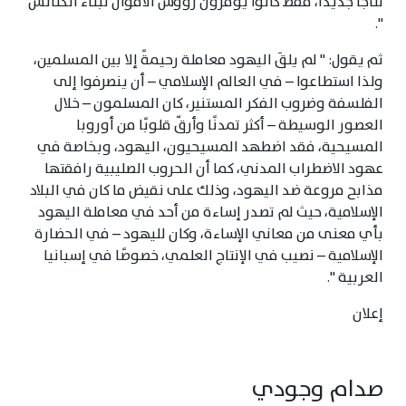
نتاجًا جديدًا، فقط كانوا يوفرون رؤوس الأموال لبناء الكنائس
".
ثم يقول: " لم يلقَ اليهود معاملة رحيمةً إلا بين المسلمين،
ولذا استطاعوا – في العالم الإسلامي – أن ينصرفوا إلى
الفلسفة وضروب الفكر المستنير، كان المسلمون – خلال
العصور الوسيطة – أكثر تمدنًا وأرقّ قلوبًا من أوروبا
المسيحية، فقد اضطهد المسيحيون، اليهود، وبخاصة في
عهود الاضطراب المدني، كما أن الحروب الصليبية رافقتها
مذابح مروعة ضد اليهود، وذلك على نقيض ما كان في البلاد
الإسلامية، حيث لم تصدر إساءة من أحد في معاملة اليهود
بأي معنى من معاني الإساءة، وكان لليهود – في الحضارة
الإسلامية – نصيب في الإنتاج العلمي، خصوصًا في إسبانيا
العربية ".
إعلان
صدام وجودي