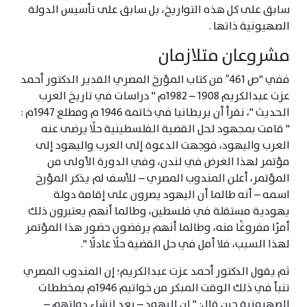
سابق على كل هذه التواريخ، بل سابق على تأسيس الدولة
الصهيونية ذاتها .
مشروعان متلازمان
ففي "ص 461″ من كتاب المؤرخ المصري القدير الدكتور أحمد
عزت عبدالكريم 1908 – 1982م " دراسات في تاريخ العرب
الحديث "، نقرأ أن بريطانيا في خاتمة 1946 م ومطلع 1947م :
" قامت بمجهود لحل القضية الفلسطينية حلًا يرضى عنه
العرب واليهود، فوجهت الدعوة إلى العرب واليهود إلى
مؤتمر لهذا الغرض في لندن، وفي الدورة الأولى من
المؤتمر، أعلن المندوب المصري – للأسف لم يذكر المؤرخ
اسمه – أنه طالما أن اليهود يصرون على إقامة دولة
يهودية مستقلة في فلسطين، وطالما أنهم يعتبرون ذلك
أمرًا مفروغًا منه، وطالما أنهم يرفضون حضور هذا المؤتمر
لهذا السبب، فلا أمل في حل القضية حلًا عادلًا ".
ثم يقول الدكتور أحمد عزت عبدالكريم؛ إن المندوب المصري
تنبأ في ذلك الوقت المبكر من خواتيم 1946م بمخططات
الصهيونية حين قال: " إن اليهود – بعد إنشاء دولتهم –