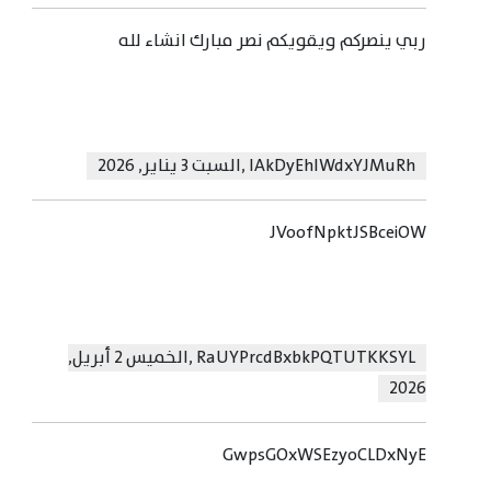
ربي ينصركم ويقويكم نصر مبارك انشاء لله
lAkDyEhIWdxYJMuRh
,
السبت 3 يناير, 2026
JVoofNpktJSBceiOW
RaUYPrcdBxbkPQTUTKKSYL
,
الخميس 2 أبريل,
2026
GwpsGOxWSEzyoCLDxNyE