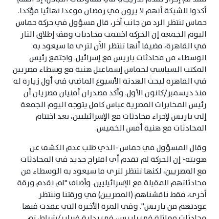
أكدوا للشبكة أنهم لا يرون في رمضان موعدا نهائيا مؤكدا.
حماس تنتظر الرد من جانب آخر، قال مسؤول في حركة حماس
اليوم الجمعة إن الحركة اختتمت محادثات وقف إطلاق النار
في القاهرة، مضيفا أنها تنتظر الآن لترى ما سيعود به
الوسطاء من محادثات باريس مع إسرائيل. واجتمع رئيس
المكتب السياسي لحماس إسماعيل هنية مع وسطاء مصريين
في القاهرة لبحث الهدنة الأسبوع الماضي في أول زيارة له
منذ ديسمبر/كانون الأول. وأكد مصدران أمنيان مصريان أن
رئيس المخابرات المصرية عباس كامل يتوجه اليوم الجمعة
إلى باريس لإجراء محادثات مع الإسرائيليين، بعد اختتام
المحادثات مع هنية أمس الخميس.
وقال المسؤول في حماس -الذي طلب عدم الكشف عن
هويته- إن الحركة لم تقدم أي اقتراح جديد في المحادثات
مع المصريين، لكنها تنتظر لترى ما سيعود به الوسطاء من
محادثاتهم المقبلة مع الإسرائيليين. وأضاف "لم نقدم ورقة
أخرى، فقط ناقشناهم (المصريين) في ورقتنا وننتظر
عودتهم من باريس". وفي المرة الأخيرة التي عقدت فيها
محادثات مماثلة في باريس، في بداية فبراير/شباط، تم