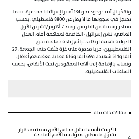
وتقدّر تل أبيب وجود نحو 134 أسيرا إسرائيليا في غزة، بينما
تحتجز في سجونها ما لا يقل عن 8800 فلسطيني، بحسب
مصادر رسمية من الطرفين. ومنذ 7 أكتوبر/تشرين الأول
الماضي، تشن إسرائيل -الخاضعة لمحاكمة أمام العدل
الدولية بتهمة ارتكاب جرائم إبادة جماعية بحق
الفلسطينيين- حربا مدمرة على غزة خلّفت حتى الجمعة، 29
ألفا و514 شهيدا، و69 ألفا و616 مصابا، معظمهم أطفال
ونساء، بالإضافة إلى آلاف المفقودين تحت الأنقاض، بحسب
السلطات الفلسطينية.
مقالات ذات صلة
الكويت تأسف لفشل مجلس الأمن في تبني قرار
بقبول فلسطين عضوا في الأمم المتحدة
4