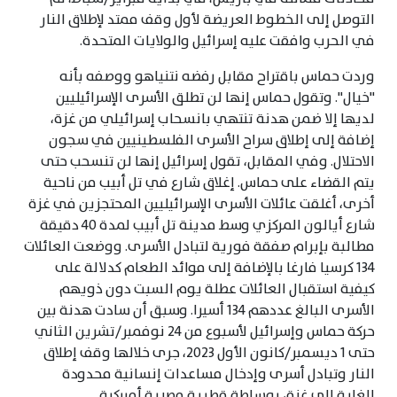
التوصل إلى الخطوط العريضة لأول وقف ممتد لإطلاق النار
في الحرب وافقت عليه إسرائيل والولايات المتحدة.
وردت حماس باقتراح مقابل رفضه نتنياهو ووصفه بأنه
"خيال". وتقول حماس إنها لن تطلق الأسرى الإسرائيليين
لديها إلا ضمن هدنة تنتهي بانسحاب إسرائيلي من غزة،
إضافة إلى إطلاق سراح الأسرى الفلسطينيين في سجون
الاحتلال. وفي المقابل، تقول إسرائيل إنها لن تنسحب حتى
يتم القضاء على حماس. إغلاق شارع في تل أبيب من ناحية
أخرى، أغلقت عائلات الأسرى الإسرائيليين المحتجزين في غزة
شارع أيالون المركزي وسط مدينة تل أبيب لمدة 40 دقيقة
مطالبة بإبرام صفقة فورية لتبادل الأسرى. ووضعت العائلات
134 كرسيا فارغا بالإضافة إلى موائد الطعام كدلالة على
كيفية استقبال العائلات عطلة يوم السبت دون ذويهم
الأسرى البالغ عددهم 134 أسيرا. وسبق أن سادت هدنة بين
حركة حماس وإسرائيل لأسبوع من 24 نوفمبر/تشرين الثاني
حتى 1 ديسمبر/كانون الأول 2023، جرى خلالها وقف إطلاق
النار وتبادل أسرى وإدخال مساعدات إنسانية محدودة
للغاية إلى غزة، بوساطة قطرية مصرية أميركية.