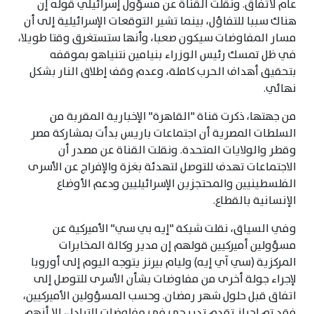
عام لاتفاق. ونقلت القناة عن مسؤول إسرائيلي قوله إن
هناك سببا للتفاؤل، بينما تشير التوقعات الإسرائيلية إلى أن
مسار المفاوضات سيكون صعبا، وأنها ستستغرق وقتا طويلا،
في ظل تمسك رئيس الوزراء بنيامين نتنياهو بموقفه
بتحقيق أهداف الحرب كاملة، وعدم وقف إطلاق النار بشكل
نهائي.
من جهتها، ذكرت قناة "القاهرة" الإخبارية المقربة من
السلطات المصرية أن اجتماعات باريس بدأت بمشاركة مصر
وقطر والولايات المتحدة. ونقلت القناة عن مصدر أن
الاجتماعات تهدف للتوصل لتهدئة بغزة والإفراج عن الأسرى
الفلسطينيين والمحتجزين الإسرائيليين ودعم الأوضاع
الإنسانية بالقطاع.
وفي السياق، نقلت شبكة "إيه بي سي" الأميركية عن
مسؤولين أميركيين قولهم إن مدير وكالة المخابرات
المركزية (سي آي إيه) وليام بيرنز يتوجه اليوم إلى أوروبا
لإجراء جولة أخرى من مفاوضات بشأن الأسرى للتوصل إلى
اتفاق قبل حلول شهر رمضان. وحسب المسؤولين الأميركيين،
فقد تم إحراز تقدم تدريجي في مفاوضات التبادل، إلا أنهم