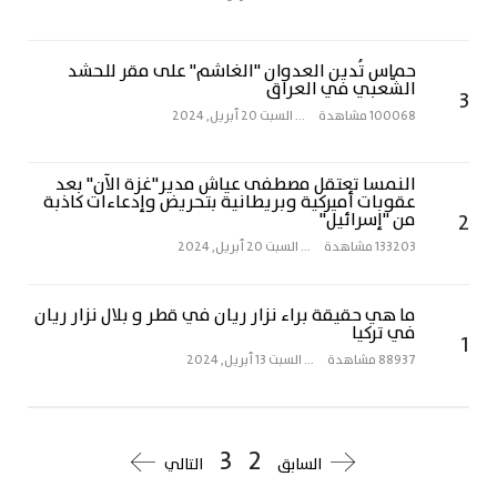
حماس تُدين العدوان "الغاشم" على مقر للحشد
الشّعبي في العراق
3
100068 مشاهدة
...
السبت 20 أبريل, 2024
النمسا تعتقل مصطفى عياش مدير"غزة الآن" بعد
عقوبات أميركية وبريطانية بتحريض وإدعاءات كاذبة
2
من "إسرائيل"
133203 مشاهدة
...
السبت 20 أبريل, 2024
ما هي حقيقة براء نزار ريان في قطر و بلال نزار ريان
في تركيا
1
88937 مشاهدة
...
السبت 13 أبريل, 2024
3
2
السابق
التالي