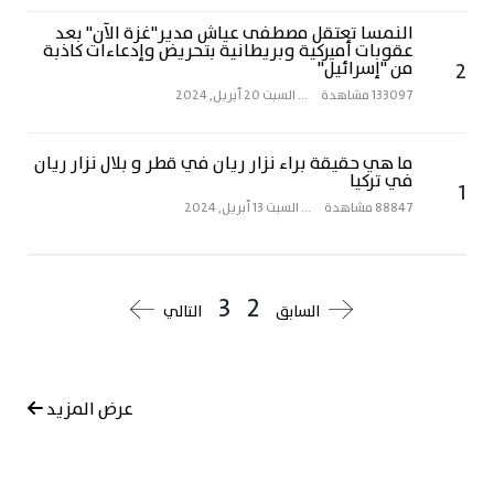
النمسا تعتقل مصطفى عياش مدير"غزة الآن" بعد
عقوبات أميركية وبريطانية بتحريض وإدعاءات كاذبة
2
من "إسرائيل"
133097 مشاهدة
...
السبت 20 أبريل, 2024
ما هي حقيقة براء نزار ريان في قطر و بلال نزار ريان
في تركيا
1
88847 مشاهدة
...
السبت 13 أبريل, 2024
3
2
السابق
التالي
عرض المزيد