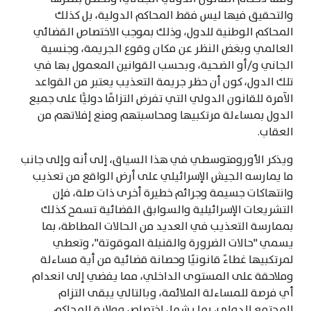
والتحقيق فيها ليس فقط المحاكم الدولية، بل كذلك
المحاكم الوطنية للدول، وذلك بموجب الاختصاص القضائي
العالمي وبغض النظر عن مكان وقوع الجريمة، وجنسية
الجاني و/أو الضحية، وبحسب القوانين المعمول بها في
تلك الدول، كون أن حظر جريمة التعذيب يعتبر من القواعد
الآمرة للقانون الدولي التي تفرض التزامًا دوليًّا على جميع
الدول بمساءلة مرتكبيها ومحاسبتهم ومنع إفلاتهم من
العقاب.
ويذكر الأورومتوسطي في هذا السياق، إلى أنه وإلى جانب
ما يمارسه الجيش الإسرائيلي على أرض الواقع من تعذيب
وانتهاكات جسيمة وجرائم خطيرة أخرى ذات صلة، فإن
التشريعات الإسرائيلية والسوابق القضائية تسمح كذلك
بممارسة التعذيب في العديد من الحالات المطاطة، بما
يسمي "حالات الضرورة والقنبلة الموقوتة"، وتعطي
لمرتكبيها غطاءً قانونيًا وحصانة قضائية من أية مساءلة
وملاحقة على المستوى الداخلي، مما يفضي إلى انعدام
أي فرصة للمساءلة الملائمة، وبالتالي يبقى التزام
المجتمع الدولي، بما يشمل اختصاص وولاية المحاكم