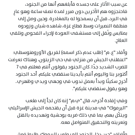
عن سبب الآثار على جسده فأبلغهم أنها من الجنود،
فاحتجزوه هم الآخرين دون مبرر لمدة نصف ساعة وهو عارٍ
في البرد، قبل أن يسمحوا له بالمغادرة. وحين وصل إلى
منطقة النصيرات وسط قطاع غزة، شاهده شبان وزودوه
بملابس ونُقل إلى مستشفى العودة لإجراء الفحوص وتلقي
العلاج.
وأفاد "ع. م" (طلب عدم ذكر اسمه) لفريق الأورومتوسطي:
"اعتقلني الجيش من منزلي في حي الزيتون، وهناك تعرضت
للضرب الشديد جدًا. كان الجنود يقولون أنتم فعلتم في 7
أكتوبر بنا واليوم أنتم بأيدينا سنقضي عليكم. أحد الجنود
أخرج سكينًا وبدأ بعمل ندوب في وجهي ويدي وظهري..
وهو يقول سنقضي عليكم".
وفي إفادة أخرى، قال "ي.م" إنه كان لجأ إلى ملعب
"اليرموك" في مدينة غزة قبل أن يقتحمه الجيش الإسرائيلي
وينكّل بهم، بما في ذلك ضربه بوحشية وتهديده بالقتل
وتعريته والتحقيق المتواصل معه.
وأضاف: "حين دخل الجنود إلى ملعب اليرموك، طلبوا فصل