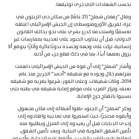
بحسب الشهادات التي جرى توثيقها.
وقال "رمضان شملخ" (21 عامًا) من سكان حي الزيتون في
غزة، لفريق الأورومتوسطي إن الجيش الإسرائيلي اعتقله
تعسفيًّا واستخدمه كدرع بشري على نحو يخالف القانون
الدولي، قبل أن يتناوب الجنود على تعذيبه بممارسات غير
إنسانية، تركت على وجهه وجسده ندوبًاغائرة وآثارًا يتوقع ألا
يزول بعضها أبدًا، بما في ذلك قطع جزء من أذنه.
وأشار "شملخ" إلى أن قوة من الجيش الإسرائيلي داهمت
منزلهم خلال وجوده مع شقيقه "أحمد" الجريح منذ عام
2014، وثلاث شقيقات. وعلى الفور، شرعوا بضربه مع شقيقه
بعنف، وتركز الضرب على موقع إصابة شقيقه في بطنه حتى
تسببوا بانفتاح جرح الإصابة.
وذكر "شملخ" أن الجنود نقلوا أشقائه إلى مكان مجهول،
وأبقوه محتجزًا، حيث استمروا في تعذيبه واقتادوه إلى
إحدى الدبابات قبل أن يعيدوه إلى المنزل ويطلبوا منه
تأمين الشقق العلوية في البناية. وبعد تأمين الشقق،
انهالوا عليه بالضرب الشديد، وألقوا عليه الحجارة، وأجبروه