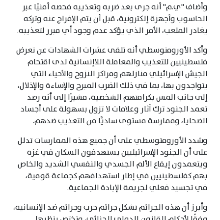
وأضاف "ي.م" أنه جرى بعد ضربه وتعذيبه فحصه أمنيًا عبر
الحاسوب وأجهزة إلكترونية، قبل أن يتم الإفراج عنه وتركه
يغادر الملعب، الأمر الذي يؤكد عدم وجود أي مبرر لتعذيبه.
وأكد الأورومتوسطي أنه تلقى عشرات الشهادات عن تعرض
فلسطينيين للتعذيب والمعاملة اللاإنسانية لدى اقتحام
الجيش الإسرائيلي منازلهم ومراكز النزوح والأحياء التي
يتواجدون بها، بما في ذلك الضرب المبرح والإساءة والإذلال،
إلى جانب المس بكرامتهم الشخصية، مشيرًا إلى أنه رصد
تعمد الجنود ترك آثار وعلامات لا تزول بسهولة على أجساد
الضحايا، وممارسة مستوى ساديًّا من التعذيب ضدهم.
وشدد الأورومتوسطي على أن جميع هذه الممارسات تدلل
على أن الجنود الإسرائيليين يستهدفون السكان في غزة
ويتعمدون إيقاع الألم الجسدي والنفسي الشديد والخاص
بهم كفلسطينيين في إطار استهدافهم كجماعة قومية،
في تجسيد فعلي لجريمة الإبادة الجماعية.
وأبرز أن هذه الجرائم تشكل جرائم حرب وجرائم ضد الإنسانية،
وفقًا لأحكام القانون الدولي الجنائي، وتختص بنظرها