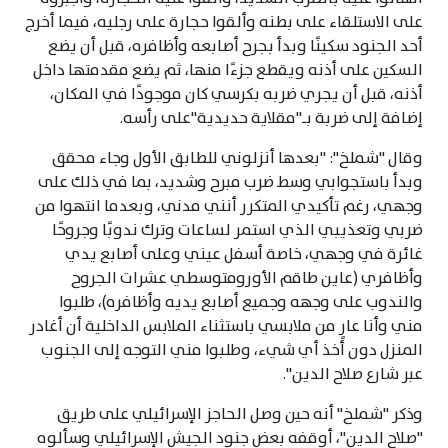
على الاستلقاء على بطنه وألقوا حجارة على رجليه، فيما أخرج
أحد الجنود سكينًا وبدأ بجرح أصابعه وأظافره، قبل أن يضع
السكين على أذنه ويقطع جزءًا منها، ثم يضع مقدمتها داخل
أذنه، قبل أن يجري ضربه بكرسي كان موجودًا في المكان،
إضافة إلى ضربة بـ"مقلاية حديدية"على رأسه.
وقال "شملخ": "بعدها أنزلوني للطابق الأول وجاء محقق
وبدأ باستجوابي وسط ضرب مبرح وشديد، بما في ذلك على
وجهي، رغم تأكيدي المتكرر أنني مدني، وبعدما انتهوا من
ضربي وتعذيبي الذي استمر لساعات وترك ندوبًا وجروحًا
غائرة في وجهي، خاصة أسفل عيني وعلى أصابع يدي
وأظافري (عاين طاقم الأورومتوسطي عشرات الجروح
والندوب على وجهه وجميع أصابع يديه وأظافره)، طلبوا
مني وأنا عارٍ من ملابسي باستثناء الملابس الداخلية أن أغادر
المنزل دون أخذ أي شيء، وطلبوا مني التوجه إلى الجنوب
عبر شارع صلاح الدين".
وذكر "شملخ" أنه حين وصل الحاجز الإسرائيلي على طريق
"صلاح الدين"، أوقفه بعض جنود الجيش الإسرائيلي وسألوه