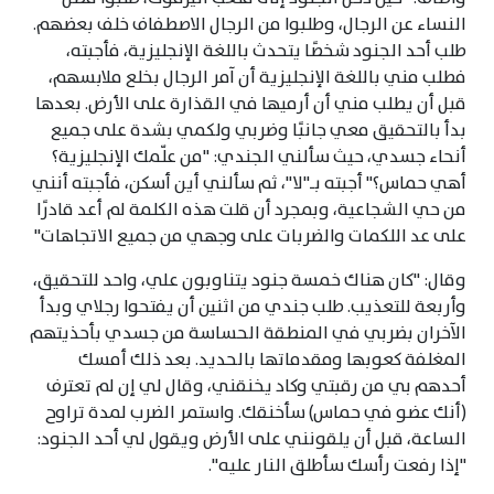
النساء عن الرجال، وطلبوا من الرجال الاصطفاف خلف بعضهم.
طلب أحد الجنود شخصًا يتحدث باللغة الإنجليزية، فأجبته،
فطلب مني باللغة الإنجليزية أن آمر الرجال بخلع ملابسهم،
قبل أن يطلب مني أن أرميها في القذارة على الأرض. بعدها
بدأ بالتحقيق معي جانبًا وضربي ولكمي بشدة على جميع
أنحاء جسدي، حيث سألني الجندي: "من علّمك الإنجليزية؟
أهي حماس؟" أجبته بـ"لا"، ثم سألني أين أسكن، فأجبته أنني
من حي الشجاعية، وبمجرد أن قلت هذه الكلمة لم أعد قادرًا
على عد اللكمات والضربات على وجهي من جميع الاتجاهات"
وقال: "كان هناك خمسة جنود يتناوبون علي، واحد للتحقيق،
وأربعة للتعذيب. طلب جندي من اثنين أن يفتحوا رجلاي وبدأ
الآخران بضربي في المنطقة الحساسة من جسدي بأحذيتهم
المغلفة كعوبها ومقدماتها بالحديد. بعد ذلك أمسك
أحدهم بي من رقبتي وكاد يخنقني، وقال لي إن لم تعترف
(أنك عضو في حماس) سأخنقك. واستمر الضرب لمدة تراوح
الساعة، قبل أن يلقونني على الأرض ويقول لي أحد الجنود:
"إذا رفعت رأسك سأطلق النار عليه".