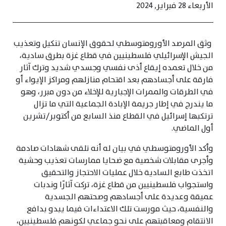
الأربعاء 28 فبراير, 2024
وثق المرصد الأورومتوسطي لحقوق الإنسان تنكيل وتعذيب
الجيش الإسرائيلي فلسطينيين في قطاع غزة بطرق سادية،
من خلال تعمده إيقاع أذى نفسي وجسدي شديد وترك آثار
فارقة على أجسادهم بعد اقتحام منازلهم ومراكز الإيواء أو
في الطرقات والممرات الإجبارية للإخلاء من دون مبرر، وهو
ما يندرج في إطار جريمة الإبادة الجماعية التي ما تزال
ترتكبها إسرائيل في القطاع منذ السابع من أكتوبر/تشرين
أول الماضي.
وأكد الأورومتوسطي في بيان له أنه تلقى شهادات صادمة
وأجرى مقابلات شخصية مع ضحايا ممارسات تعذيب وحشية
اتخذت طابع السادية خلال عمليات الاحتجاز والتحقيق
واستجواب فلسطينيين من قطاع غزة، تركت آثارًا وندبات
عميقة وعديدة على أجسادهم وصحتهم الجسدية
والنفسية، حيث مورست تلك الاعتداءات فيما يبدو بدافع
الانتقام ومعاقبتهم على نحو جماعي لكونهم فلسطينيين،