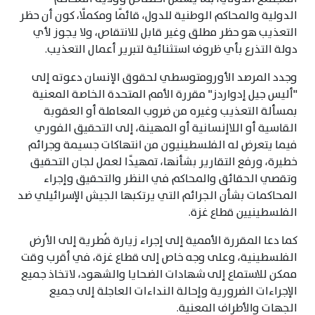
الدولية والمحاكم الوطنية للدول، قائمًا ومكملًا، كون أن حظر
التعذيب هو حظر مطلق وغير قابل للانتقاص، ولا يجوز لأي
دولة التذرع بأي ظروف استثنائية لتبرير أعمال التعذيب.
وجدد المرصد الأورومتوسطي لحقوق الإنسان دعوته إلى
"أليس جيل إدواردز" مقررة الأمم المتحدة الخاصة المعنية
بمسألة التعذيب وغيره من ضروب المعاملة أو العقوبة
القاسية أو اللاإنسانية أو المهينة، إلى التحقيق الفوري
فيما يتعرض له الفلسطينيون من انتهاكات جسيمة وجرائم
خطيرة، ورفع التقارير بشأنها، تمهيدًا لعمل لجان التحقيق
وتقصي الحقائق والمحاكم في النظر والتحقيق وإجراء
المحاكمات بشأن الجرائم التي يرتكبها الجيش الإسرائيلي ضد
الفلسطينيين قطاع غزة.
كما دعا المقررة الأممية إلى إجراء زيارة قُطرية إلى الأرض
الفلسطينية، وعلى وجه خاص إلى قطاع غزة، في أقرب وقت
ممكن للاستماع إلى شهادات الضحايا والشهود، لاتخاذ جميع
الإجراءات الضرورية وإحالة النداءات العاجلة إلى جميع
الجهات والأطراف المعنية.