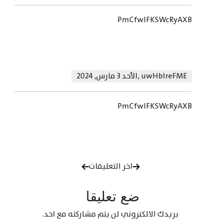
PmCfwIFKSWcRyAXB
uwHbIreFME
,
الأحد 3 مارس, 2024
PmCfwIFKSWcRyAXB
اخر التعليقات
ضع تعليقا
بريدك الالكتروني لن يتم مشاركته مع احد.