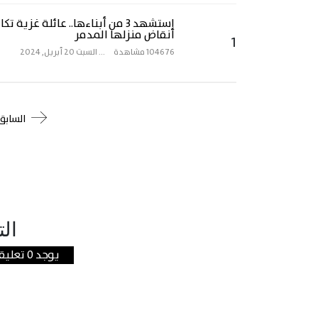
استشهد 3 من أبناءها.. عائلة غزية
أنقاض منزلها المدمر
1
104676 مشاهدة
...
السبت 20 أبريل, 2024
السابق
الت
يوجد 0 تعليقات علي هذه المقالة