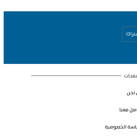
تراك
فحات
نحن
صل معنا
سة الخصوصية