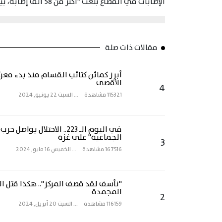
الإصابات في القطاع بلغت "أكثر من 58 ألف إصابة، بينها 6 آلاف إصابة إنقاذ حياة، وقرابة 5 آلاف إصابة خطيرة"
مقالات ذات صلة
أبرز كمائن كتائب القسام منذ بدء مع
الأقصى
4
115321 مشاهدة
...
السبت 22 يونيو, 2024
في اليوم الـ 223.. الاحتلال يواصل 
الجماعية" على غزة
3
167516 مشاهدة
...
الخميس 16 مايو, 2024
"نأسف لقد قصف المركز".. هكذا قتل الاح
المجمدة
2
116159 مشاهدة
...
السبت 20 أبريل, 2024