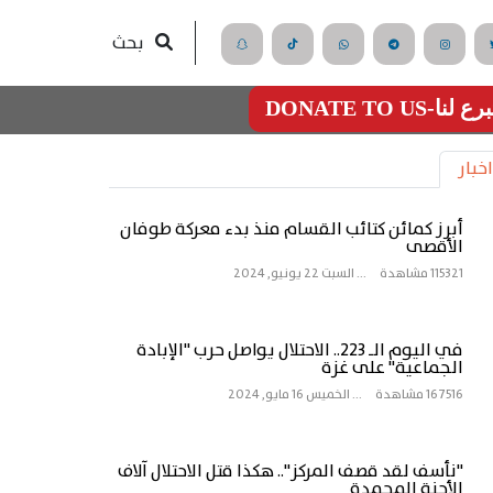
بحث
رع لنا-DONATE TO US
اخبار
أبرز كمائن كتائب القسام منذ بدء معركة طوفان
الأقصى
115321 مشاهدة
...
السبت 22 يونيو, 2024
في اليوم الـ 223.. الاحتلال يواصل حرب "الإبادة
الجماعية" على غزة
167516 مشاهدة
...
الخميس 16 مايو, 2024
"نأسف لقد قصف المركز".. هكذا قتل الاحتلال آلاف
الأجنة المجمدة