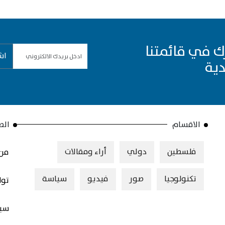
ك في قائمتنا
اش
دية
الاقسام
الص
فلسطين
دولي
أراء ومقالات
من 
تكنولوجيا
صور
فيديو
سياسة
توا
سيا