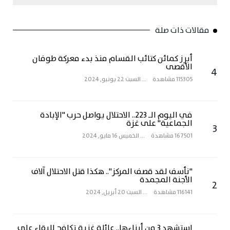
مقالات ذات صلة
أبرز كمائن كتائب القسام منذ بدء معركة طوفان
الأقصى
4
115305 مشاهدة
...
السبت 22 يونيو, 2024
في اليوم الـ 223.. الاحتلال يواصل حرب "الإبادة
الجماعية" على غزة
3
167501 مشاهدة
...
الخميس 16 مايو, 2024
"نأسف لقد قصف المركز".. هكذا قتل الاحتلال آلاف
الأجنة المجمدة
2
116141 مشاهدة
...
السبت 20 أبريل, 2024
استشهد 3 من أبناءها.. عائلة غزية تكافح للبقاء على