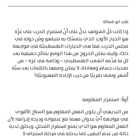
فايد ابو شمالة
إذا كانت كلّ الشواهد تدلُّ على أنَّ استمرار الحرب على غزّة
هو الخيار الأوحد الذي يتمسّك به نتنياهو ومَن حوله في
مجلس الحرب، فما هي الخيارات الفلسطينيّة في مواجهة
ذلك، وكيف يمكن الخروج من هذا الوضع بنتائج حقيقية بعد
كل ما قدّمه الشعب الفلسطيني – وخاصة في غزة – من
تضحيات جسام ومعاناة، لا يمكن وصفها بالكلمات بعد ستّة
أشهر ونصف تقريبًا من حرب الإبادة الصهيونيّة؟
أولًا: استمرار المقاومة
من البديهي أن يكون الفعل المقاوم هو السلاح الأقوى
في مواجهة أيّ عدوان مهما بلغ عنفوانه ودرجة إجرامه؛ لأن
الفعل المقاوم هو الذي يمنع استقرار المحتل، ويخلق لديه
حالة من عدم اليقين، كما يدخله في مرحلة استنزاف لا