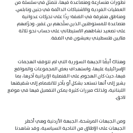
تطورات متسارعة ومتصاعدة فيها، تتمثل في سلسلة من
العمليات الفردية والاشتباكات الدائمة في جنين ونابلس،
ومناطق متفرقة في الضفة؛ ردًا على تحركات عدوانية
متصاعدة للمستوطنين الذين سلّحهم بن غفير، وحرّضهم
على تصعيد نشاطهم الاستيطاني على حساب نحو ثلاثة
ملايين فلسطيني يعيشون في الضفة.
وهناك أيضًا الجبهة السورية التي لم تتوقف الهجمات
الإسرائيلية عليها، واستهداف بعض المجموعات والمواقع
فيها، حيث كان الهجوم على القنصلية الإيرانية آخرها، بما
يشير إلى أنها تستعد بشكل أو بآخر للانضمام إلى شقيقتها
اللبنانية، ولذلك مبررات كثيرة يمكن التفصيل فيها في موضع
لاحق.
ومن الجبهات المرشحة، الجبهة الأردنية وهي أخطر
الجبهات على الإطلاق من الناحية السياسية، وقد شاهدنا