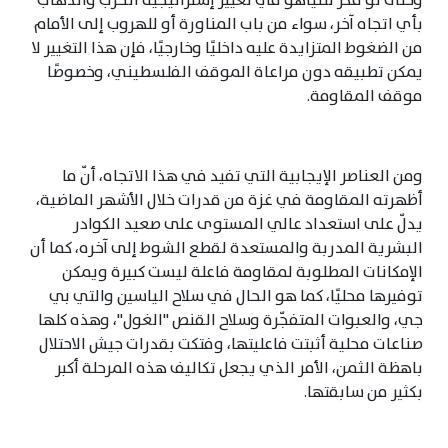
وحتى لو فكّر نتنياهو في تغيير إستراتيجية الحرب والذهاب
بأي اتجاه آخر، سواء من باب المناورة أو للهروب إلى الأمام
من الضغوط المتزايدة عليه داخليًا وخارجيًا، فإن هذا التغيير لا
يمكن تطبيقه دون مراعاة الموقف الفلسطيني، وخصوصًا
موقف المقاومة.
ومن العناصر الإيجابية التي تفيد في هذا الاتجاه، أنّ ما
أظهرته المقاومة في غزة من قدرات خلال الأشهر الماضية،
يدلّ على استعداد عالي المستوى على صعيد الكوادر
البشرية المدربة والمستعدة لقطع الشوط إلى آخره، كما أن
الإمكانات المطلوبة لمقاومة فاعلة ليست كبيرة ويمكن
توفيرها محليًا، كما هو الحال في سلاح الياسين والتي بي
جي، والعبوات المتفجّرة وسلاح القنص "الغول"، وهذه كلها
صناعات محلية أثبتت فاعليتها، وفتكت بقدرات جيش الاحتلال
باهظة الثمن، الأمر الذي يجعل تكاليف هذه المرحلة أكبر
بكثير من سابقتها.