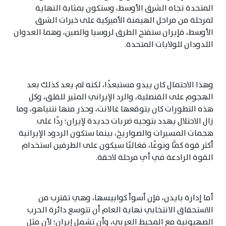
المتحدة تجاه الشرق الأوسط، وستكون بمثابة النهاية
لمرحلة من مراحل الهيمنة الأميركية على خيرات الشرق
الأوسط، فإيران ستفتح الطرق لروسيا والصين، وهما العدوان
اللدودان للولايات المتحدة.
وهذا الاحتمال كان يبدو مستبعدًا، لكنه لم يعد كذلك بعد
الهجوم على القنصلية، والرد الإيراني المثير للقلق، وكل
هذه التطورات كان يتوقعها غالانت، وحذر منها نتنياهو، وما
زال الاحتلال يهدد بتوجيه ضربات جديدة لإيران؛ ردًا على
هجمات المسيرات والصواريخ، بينما ستكون الردود الإيرانية
أكثر قوة كمًّا ونوعًا، فغالبًا سيكون على الطرفين استخدام
القوة الرادعة في أي مرحلة لاحقة.
أما إدارة بايدن، فإن أسوأ كوابيسها، وهي تقترب من
الاستحقاق الانتخابي نهاية العام أن تتوسع دائرة الحرب
الصهيونية مع المحيط العربي، وأن تشمل إيران؛ لأن مثل