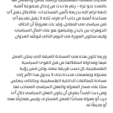
صلاحيات للسلطة الفلسطينية برئاسة عباس، والسماح لها
بالتمدد نحو غزة – رغم ما حدث من إدخال مجموعة أمنية
تابعة لرام الله بذريعة تأمين المساعدات- فالاحتلال يقبل أي
مساعدة أمنية من جانب أي طرف، لكنه لا يقبل تقديم أي
ثمن سياسي في المقابل، وقد بات معروفًا أن الخلاف
الجوهري بين بايدن ونتنياهو، هو على المآل السياسي،
وكيف ستكون الصورة في اليوم التالي لتوقّف العدوان.
وربما تكون هذه هي المساحة الضيقة التي يمكن العمل
فيها ومحاولة استغلالها من قبل القوى السياسية
الفلسطينية، كل حسب طريقة عمله، ولكن ضمن رؤية
مشتركة وتفاهمات محددة حتى لا يتحول هذا الأمر إلى
مساحة للمناكفات الداخلية الفلسطينية، وبالتالي ينعكس
سلبًا على مسار المعركة والفعل السياسي المصاحب لها.
ومن حيث المبدأ يفترض أن يكون الفعل السياسي خلال أي
حرب أو معركة مساندًا للعمل العسكري، وليس متعارضًا معه
أو محبطًا له.