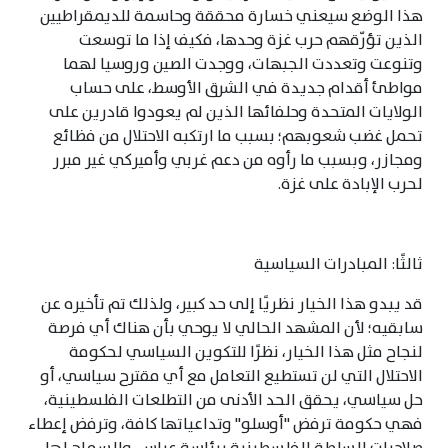
هذا الوضع سيعني خسارة محققة وحاسمة للديمقراطيين
الذين تؤرّقهم حرب غزة وحدها، فكيف إذا ما توسعت
وتنوعت وتعددت الجبهات، ووجدت الصين وروسيا لهما
مواطئ أقدام جديدة في الشرق الأوسط، على حساب
الولايات المتحدة وحلفائها الذين لم يعودوا قادرين على
تحمل غضب شعوبهم؛ بسبب ما ارتكبه الاحتلال من فظائع
ومجازر، وبسبب ما رأوه من دعم غربي وأميركي غير مبرر
لحرب الإبادة على غزة.
ثالثًا: المبادرات السياسية
قد يبدو هذا الخيار نظريًا إلى حد كبير، ولذلك تم تأخيره عن
سابقيه؛ لأن المشهد الحالي لا يوحي بأن هناك أي فرصة
لنجاح مثل هذا الخيار، نظرًا للتكوين السياسي لحكومة
الاحتلال التي لن تستطيع التعامل مع أي مقترح سياسي، أو
حل سياسي، يحقق الحد الأدنى من التطلعات الفلسطينية،
فهي حكومة ترفض "أوسلو" وتداعياتها كافة، وترفض إعطاء