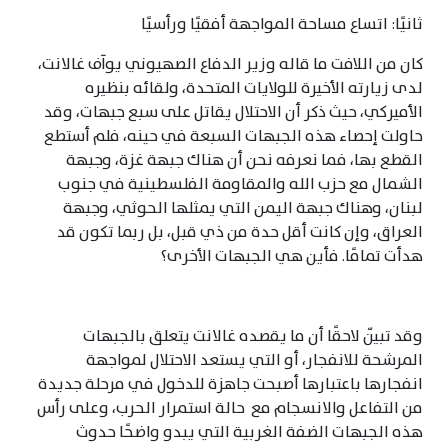
ثانيًا: اتساع مساحة المواجهة أفقيًا ورأسيًا
كان من اللافت ما قاله وزير الدفاع الصهيوني يوآف غالانت،
لدى زيارته الأخيرة للولايات المتحدة، ولقائه بنظيره
الأميركي، حيث ذكر أن الاحتلال يقاتل على سبع جبهات، وقد
حاولت إحصاء هذه الجبهات السبعة في حينه، فلم أستطع
القطع بها، فما نعرفه نحن أن هناك جبهة غزة، وجبهة
الشمال مع حزب الله والمقاومة الفلسطينية في جنوب
لبنان، وهناك جبهة اليمن التي يمثلها الحوثي، وجبهة
العراق، وإن كانت أقل حدة من ذي قبل، بل ربما تكون قد
هدأت تمامًا. فأين هي الجبهات الأخرى؟
وقد تبيّن لاحقًا أن ما يقصده غالانت يتعلق بالجبهات
المرشحة للانفجار، أو التي يستعد الاحتلال لمواجهة
انفجارها باعتبارها أصبحت جاهزة للدخول في مرحلة جديدة
من التفاعل والانسجام مع حالة استمرار الحرب، وعلى رأس
هذه الجبهات الضفة الغربية التي يبدو واضحًا حدوث